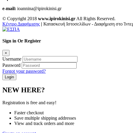
e-mail:
ioannina@ipirokinisi.gr
© Copyright 2018
www.ipirokinisi.gr
All Rights Reserved.
Κέντρο Διαφήμισης
|
Κατασκευή Ιστοσελίδων - Διαφήμιση στο Ίντερ
Sign in Or Register
×
Username
Password
Forgot your password?
NEW HERE?
Registration is free and easy!
Faster checkout
Save multiple shipping addresses
View and track orders and more