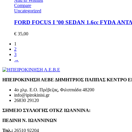
Add to Wishlist
Compare
Uncategorized
FORD FOCUS I ’00 SEDAN 1.6cc FYDA ΑΝ
€
35,00
1
2
3
→
ΗΠΕΙΡΟΚΙΝΗΣΗ ΑΕΒΕ ΔΗΜΗΤΡΙΟΣ ΠΑΠΠΑΣ ΚΕΝΤΡΟ 
4ο χλμ. Ε.Ο. Πρέβεζας, Φιλιππιάδα 48200
info@ipirokinisi.gr
26830 29120
ΣΗΜΕΙΟ ΣΥΛΛΟΓΗΣ ΟΤΚΖ ΙΩΑΝΝΙΝΑ:
ΠΕΔΙΝΗ Ν. ΙΩΑΝΝΙΝΩΝ
Τηλ.:
26510 92204