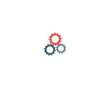
Κατηγορία:
Uncategorized
Περιγραφή
Αξιολογήσεις (0)
Αποστολή σε όλη την Ελλάδα.
REVIEWS
There are no reviews yet.
Only logged in customers who have purchased this product
may leave a review.