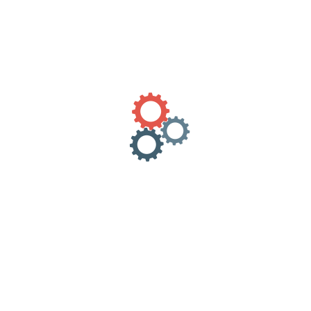
Κατηγορία:
Uncategorized
Περιγραφή
Αξιολογήσεις (0)
Αποστολή σε όλη την Ελλάδα.
REVIEWS
There are no reviews yet.
Only logged in customers who have purchased this product
may leave a review.